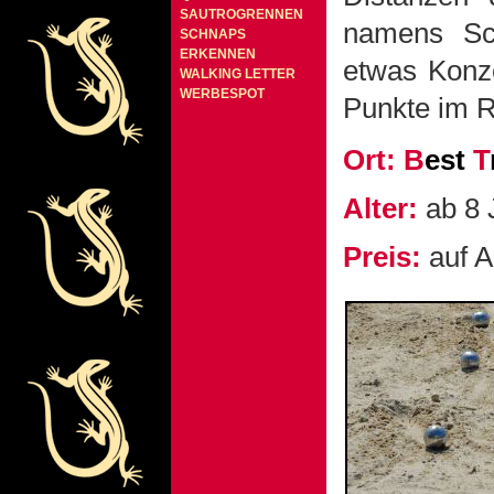
SAUTROGRENNEN
namens Sc
SCHNAPS
ERKENNEN
etwas Konze
WALKING LETTER
WERBESPOT
Punkte im R
Ort:
B
est
T
Alter:
ab 8 
Preis:
auf A