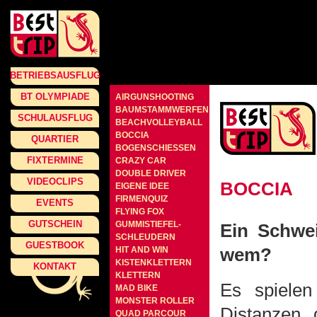
BETRIEBSAUSFLUG
BT OLYMPIADE
AIRGUNSHOOTING
BAUMSTAMMWERFEN
SCHULAUSFLUG
BEACHVOLLEYBALL
BOCCIA
QUARTIER
BOGENSCHIESSEN
FIXTERMINE
CRAZY CAR
DOUBLE DRIVER
VIDEOCLIPS
BOCCIA
EIGENE IDEE
FIRMENQUIZ
EVENTS
FLYING FOX
GUTSCHEIN
GUMMISTIEFEL-
Ein Schwe
SCHLEUDERN
GUESTBOOK
wem?
HIT AND WIN
KISTENKLETTERN
KONTAKT
KLETTERN
Es spielen
MAD BIKE
MONSTER ROLLER
Distanzen 
QUAD PARCOUR