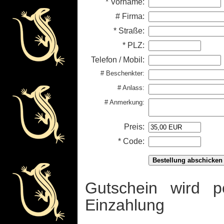
* Vorname:
# Firma:
* Straße:
* PLZ:
Telefon / Mobil:
# Beschenkter:
# Anlass:
# Anmerkung:
Preis:
* Code:
Gutschein wird p
Einzahlung