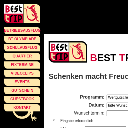
BETRIEBSAUSFLUG
BT OLYMPIADE
SCHULAUSFLUG
B
EST
T
QUARTIER
FIXTERMINE
VIDEOCLIPS
Schenken macht Freu
EVENTS
GUTSCHEIN
Programm:
GUESTBOOK
Datum:
KONTAKT
Wunschtermin:
* ... Eingabe erforderlich