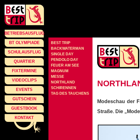
BETRIEBSAUSFLUG
BT OLYMPIADE
BEST TRIP
BACKWATERMAN
SCHULAUSFLUG
SINGLE DAY
PENDOLO DAY
QUARTIER
FEUER AM SEE
FIXTERMINE
MAGNUM
MESSE
VIDEOCLIPS
NORTHLA
NORTHLAND
SCHIRENNEN
EVENTS
TAG DES TAUCHENS
GUTSCHEIN
Modeschau der Fa.
GUESTBOOK
Straße. Die „Mode
KONTAKT