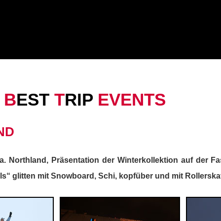
B
EST
T
RIP
EVENTS
ND
 Northland, Präsentation der Winterkollektion auf der F
ls“ glitten mit Snowboard, Schi, kopfüber und mit Rollersk