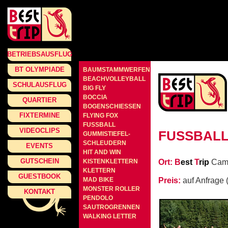
BETRIEBSAUSFLUG
BT OLYMPIADE
BAUMSTAMMWERFEN
BEACHVOLLEYBALL
SCHULAUSFLUG
BIG FLY
BOCCIA
QUARTIER
BOGENSCHIESSEN
FIXTERMINE
FLYING FOX
FUSSBALL
VIDEOCLIPS
FUSSBAL
GUMMISTIEFEL-
SCHLEUDERN
EVENTS
HIT AND WIN
GUTSCHEIN
KISTENKLETTERN
Ort:
B
est
T
rip
Camp
KLETTERN
GUESTBOOK
MAD BIKE
Preis:
auf Anfrage
MONSTER ROLLER
KONTAKT
PENDOLO
SAUTROGRENNEN
WALKING LETTER