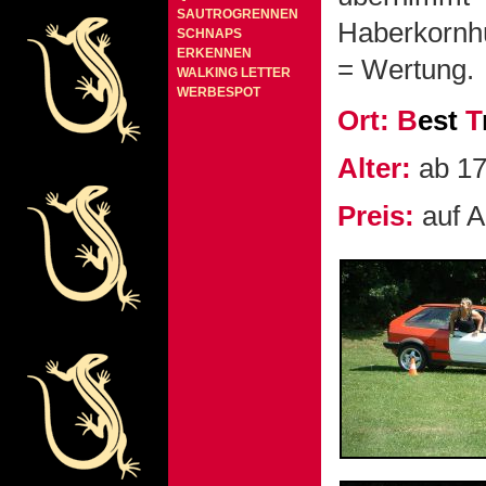
SAUTROGRENNEN
Haberkornhü
SCHNAPS
ERKENNEN
= Wertung.
WALKING LETTER
WERBESPOT
Ort:
B
est
T
Alter:
ab 17
Preis:
auf A