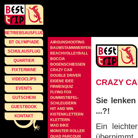
BETRIEBSAUSFLUG
BT OLYMPIADE
AIRGUNSHOOTING
BAUMSTAMMWERFEN
SCHULAUSFLUG
BEACHVOLLEYBALL
BOCCIA
QUARTIER
BOGENSCHIESSEN
FIXTERMINE
CRAZY CAR
DOUBLE DRIVER
VIDEOCLIPS
CRAZY CA
EIGENE IDEE
FIRMENQUIZ
EVENTS
FLYING FOX
GUTSCHEIN
GUMMISTIEFEL-
Sie lenken
SCHLEUDERN
GUESTBOOK
...?!
HIT AND WIN
KISTENKLETTERN
KONTAKT
KLETTERN
Ein leichte
MAD BIKE
MONSTER ROLLER
übernimmt
QUAD PARCOUR