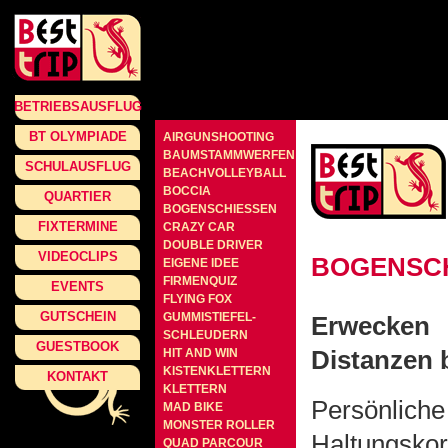
BETRIEBSAUSFLUG
BT OLYMPIADE
AIRGUNSHOOTING
BAUMSTAMMWERFEN
SCHULAUSFLUG
BEACHVOLLEYBALL
BOCCIA
QUARTIER
BOGENSCHIESSEN
FIXTERMINE
CRAZY CAR
DOUBLE DRIVER
VIDEOCLIPS
BOGENSC
EIGENE IDEE
FIRMENQUIZ
EVENTS
FLYING FOX
GUTSCHEIN
GUMMISTIEFEL-
Erwecken 
SCHLEUDERN
GUESTBOOK
Distanzen 
HIT AND WIN
KISTENKLETTERN
KONTAKT
KLETTERN
Persönli
MAD BIKE
MONSTER ROLLER
Haltungskor
QUAD PARCOUR