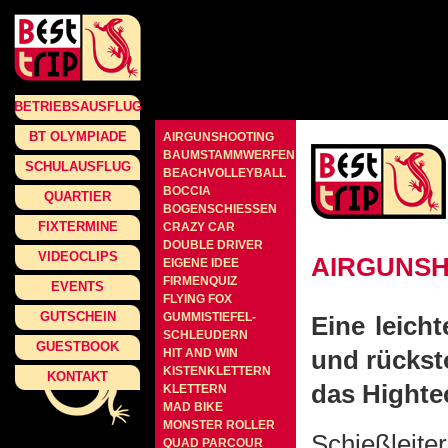
BETRIEBSAUSFLUG
BT OLYMPIADE
AIRGUNSHOOTING
BAUMSTAMMWERFEN
SCHULAUSFLUG
BEACHVOLLEYBALL
BOCCIA
QUARTIER
BOGENSCHIESSEN
FIXTERMINE
CRAZY CAR
DOUBLE DRIVER
VIDEOCLIPS
AIRGUNS
EIGENE IDEE
FIRMENQUIZ
EVENTS
FLYING FOX
GUTSCHEIN
GUMMISTIEFEL-
Eine leich
SCHLEUDERN
GUESTBOOK
und rücksto
HIT AND WIN
KISTENKLETTERN
KONTAKT
das Highte
KLETTERN
MAD BIKE
MONSTER ROLLER
Schießleite
QUAD PARCOUR