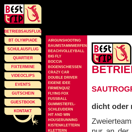
BETRIEBSAUSFLUG
BT OLYMPIADE
AIRGUNSHOOTING
BAUMSTAMMWERFEN
SCHULAUSFLUG
BEACHVOLLEYBALL
BIG FLY
QUARTIER
BOCCIA
BETRI
FIXTERMINE
BOGENSCHIESSEN
CRAZY CAR
VIDEOCLIPS
DOUBLE DRIVER
EIGENE IDEE
EVENTS
SAUTROG
FIRMENQUIZ
GUTSCHEIN
FLYING FOX
FUSSBALL
GUESTBOOK
GUMMISTIEFEL-
dicht oder 
SCHLEUDERN
KONTAKT
HIT AND WIN
Zweierteams
HOUSERUNNING
KISTENKLETTERN
nur an der 
KLETTERN