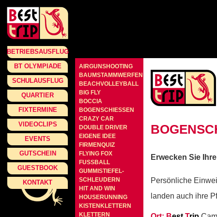
BETRIEBSAUSFLUG
BT OLYMPIADE
AIRGUNSHOOTING
BAUMSTAMMWERFEN
SCHULAUSFLUG
BEACHVOLLEYBALL
BIG FLY
QUARTIER
BOCCIA
FIXTERMINE
BOGENSCHIESSEN
CRAZY CAR
VIDEOCLIPS
BOGENSC
DOUBLE DRIVER
EIGENE IDEE
EVENTS
FIRMENQUIZ
GUTSCHEIN
FLYING FOX
Erwecken Sie Ihre
FUSSBALL
GUESTBOOK
GUMMISTIEFEL-
SCHLEUDERN
Persönliche Einwei
KONTAKT
HIT AND WIN
landen auch ihre Pfe
HOUSERUNNING
KISTENKLETTERN
KLETTERN
Ort:
B
est
T
rip
Camp